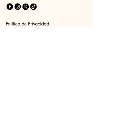
Política de Privacidad
Declaración de Accesibilidad
Términos y Condiciones
Política de Reembolso
Contáctanos
Ingresa tu Email
I agree to the terms & conditions
Enviar
© 2035 by grupo mog. Powered and secured